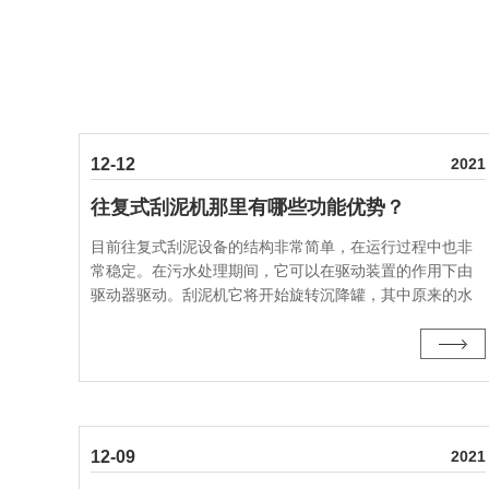
12-12
2021
往复式刮泥机那里有哪些功能优势？
目前往复式刮泥设备的结构非常简单，在运行过程中也非
常稳定。在污水处理期间，它可以在驱动装置的作用下由
驱动器驱动。刮泥机它将开始旋转沉降罐，其中原来的水
将慢慢开始，完成这项工作计划后，上清液将流出设备，
而其他杂质将沉淀，因此往复式在技术原则和···
12-09
2021